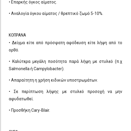
• Επαρκής όγκος αίματος.
• Αναλογία όγκου αίματος / θρεπτικό ζωμό 5-10%.
ΚΟΠΡΑΝΑ
• Δείγμα είτε από πρόσφατη αφόδευση είτε λήψη από το
ορθό.
• Καλύτερα μεγάλη ποσότητα παρά λήψη με στυλεό (π.χ
Salmonella ή Campylobacter).
• Απαραίτητη η χρήση ειδικών υποστρωμάτων.
• Σε περίπτωση λήψης με στυλεό προσοχή να μην
αφυδατωθεί.
• Προσθήκη Cary-Blair.