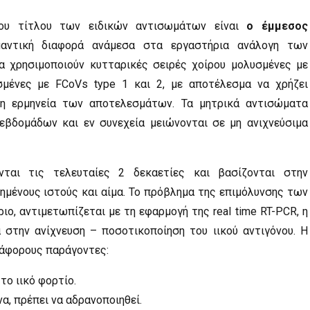
ου τίτλου των ειδικών αντισωμάτων είναι
ο έμμεσος
μαντική διαφορά ανάμεσα στα εργαστήρια ανάλογη των
α χρησιμοποιούν κυτταρικές σειρές χοίρου μολυσμένες με
σμένες με FCoVs type 1 και 2, με αποτέλεσμα να χρήζει
 η ερμηνεία των αποτελεσμάτων. Τα μητρικά αντισώματα
εβδομάδων και εν συνεχεία μειώνονται σε μη ανιχνεύσιμα
νται τις τελευταίες 2 δεκαετίες και βασίζονται στην
μένους ιστούς και αίμα. Το πρόβλημα της επιμόλυνσης των
ο, αντιμετωπίζεται με τη εφαρμογή της real time RT-PCR, η
α στην ανίχνευση – ποσοτικοποίηση του ιικού αντιγόνου. Η
άφορους παράγοντες:
το ιικό φορτίο.
α, πρέπει να αδρανοποιηθεί.