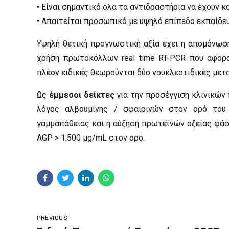
• Είναι σημαντικό όλα τα αντιδραστήρια να έχουν κ
• Απαιτείται προσωπικό με υψηλό επίπεδο εκπαίδε
Υψηλή θετική προγνωστική αξία έχει η απομόνωση
χρήση πρωτοκόλλων real time RT-PCR που αφορο
πλέον ειδικές θεωρούνται δύο νουκλεοτιδικές μετ
Ως
έμμεσοι δείκτες
για την προσέγγιση κλινικών
λόγος αλβουμίνης / σφαιρινών στον ορό του 
γαμμαπάθειας και η αύξηση πρωτεϊνών οξείας φά
AGP > 1.500 μg/mL στον ορό.
PREVIOUS