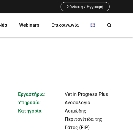
Σύνδεση / Εγγραφή
Νέα
Webinars
Επικοινωνία
ων
Μικροβιολογία
Μοριακή Βιολογία
Χοίροι
Εργαστήρια:
Vet in Progress Plus
Μηρυκαστικά
Υπηρεσία:
Ανοσολογία
Κατηγορία:
Λοιμώδης
Περιτονίτιδα της
Γάτας (FIP)