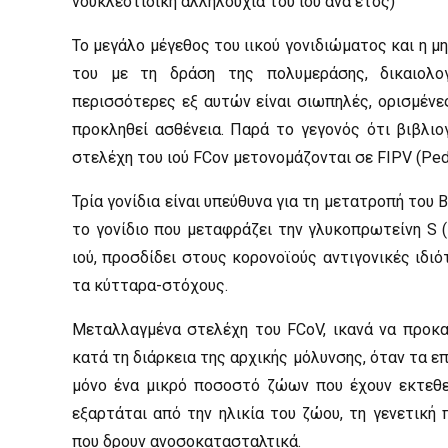
νουκλεοτιδική αλληλουχία του ιού ανά έτος)
Το μεγάλο μέγεθος του ιικού γονιδιώματος και η
του με τη δράση της πολυμεράσης, δικαιολο
περισσότερες εξ αυτών είναι σιωπηλές, ορισμένε
προκληθεί ασθένεια. Παρά το γεγονός ότι βιβλι
στελέχη του ιού FCον μετονομάζονται σε FIPV (Ped
Τρία γονίδια είναι υπεύθυνα για τη μετατροπή του 
το γονίδιο που μεταφράζει την γλυκοπρωτείνη S (
ιού, προσδίδει στους κορονοϊούς αντιγονικές ιδιό
τα κύτταρα-στόχους.
Μεταλλαγμένα στελέχη του FCoV, ικανά να προκα
κατά τη διάρκεια της αρχικής μόλυνσης, όταν τα επ
μόνο ένα μικρό ποσοστό ζώων που έχουν εκτεθε
εξαρτάται από την ηλικία του ζώου, τη γενετική
που δρουν ανοσοκατασταλτικά.