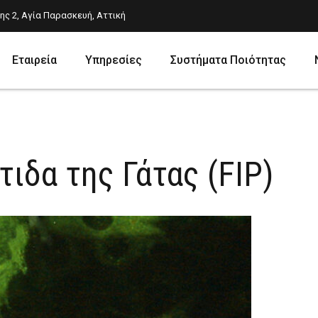
ης 2, Αγία Παρασκευή, Αττική
Εταιρεία
Υπηρεσίες
Συστήματα Ποιότητας
Εξετάσεις-Δειγματοληψία
Επίπεδα Φαρμάκ
Αιματολογία
Ιστοπαθολογία
ιδα της Γάτας (FIP)
Ανοσολογία
Κλινική Χημεία
Ενδοκρινολογία
Κυτταρολογία